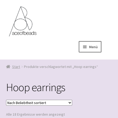
Zur
Zum
Navigation
Inhalt
springen
springen
Menü
Untermenü
Kollektionen
öffnen
Start
Produkte verschlagwortet mit „Hoop earrings“
Untermenü
Produktkatalog
öffnen
Hoop earrings
Willkommen bei Aceofbeads!
Untermenü
Mein Konto
öffnen
Untermenü
Nach
Alle 18 Ergebnisse werden angezeigt
AGBs