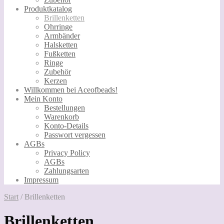
Produktkatalog
Brillenketten
Ohrringe
Armbänder
Halsketten
Fußketten
Ringe
Zubehör
Kerzen
Willkommen bei Aceofbeads!
Mein Konto
Bestellungen
Warenkorb
Konto-Details
Passwort vergessen
AGBs
Privacy Policy
AGBs
Zahlungsarten
Impressum
Start
/
Brillenketten
Brillenketten