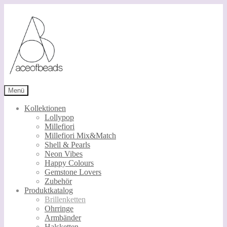
Zur
Zum
Navigation
Inhalt
springen
springen
Menü
Kollektionen
Lollypop
Millefiori
Millefiori Mix&Match
Shell & Pearls
Neon Vibes
Happy Colours
Gemstone Lovers
Zubehör
Produktkatalog
Brillenketten
Ohrringe
Armbänder
Halsketten