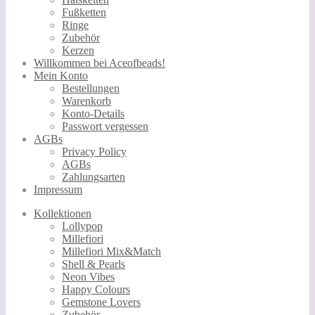
Fußketten
Ringe
Zubehör
Kerzen
Willkommen bei Aceofbeads!
Mein Konto
Bestellungen
Warenkorb
Konto-Details
Passwort vergessen
AGBs
Privacy Policy
AGBs
Zahlungsarten
Impressum
Kollektionen
Lollypop
Millefiori
Millefiori Mix&Match
Shell & Pearls
Neon Vibes
Happy Colours
Gemstone Lovers
Zubehör