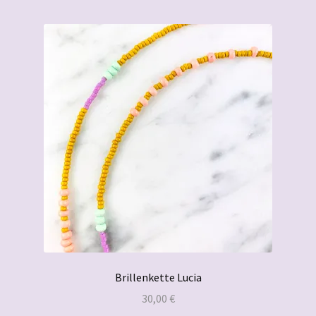
Beliebtheit
sortiert
Neon Vibes
Happy Colours
Gemstone Lovers
Zubehör
Untermenü
Produktkatalog
öffnen
Willkommen bei Aceofbeads!
Untermenü
Mein Konto
öffnen
Brillenkette Lucia
Untermenü
AGBs
30,00
€
öffnen