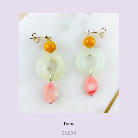
Dana
36,00
€