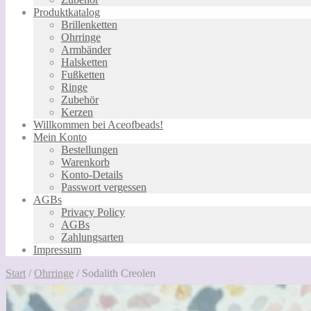
Produktkatalog
Brillenketten
Ohrringe
Armbänder
Halsketten
Fußketten
Ringe
Zubehör
Kerzen
Willkommen bei Aceofbeads!
Mein Konto
Bestellungen
Warenkorb
Konto-Details
Passwort vergessen
AGBs
Privacy Policy
AGBs
Zahlungsarten
Impressum
Start
/
Ohrringe
/
Sodalith Creolen