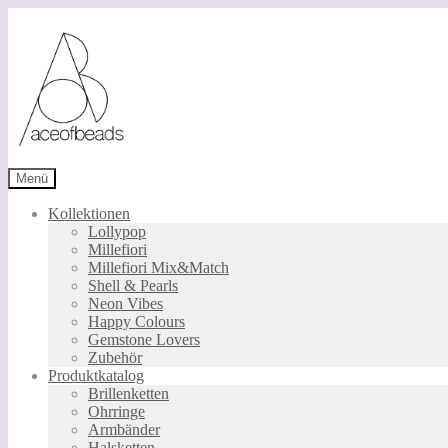
Zur
Zum
Navigation
Inhalt
springen
springen
Menü
Kollektionen
Lollypop
Millefiori
Millefiori Mix&Match
Shell & Pearls
Neon Vibes
Happy Colours
Gemstone Lovers
Zubehör
Produktkatalog
Brillenketten
Ohrringe
Armbänder
Halsketten