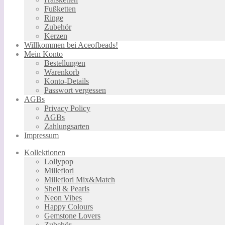
Fußketten
Ringe
Zubehör
Kerzen
Willkommen bei Aceofbeads!
Mein Konto
Bestellungen
Warenkorb
Konto-Details
Passwort vergessen
AGBs
Privacy Policy
AGBs
Zahlungsarten
Impressum
Kollektionen
Lollypop
Millefiori
Millefiori Mix&Match
Shell & Pearls
Neon Vibes
Happy Colours
Gemstone Lovers
Zubehör