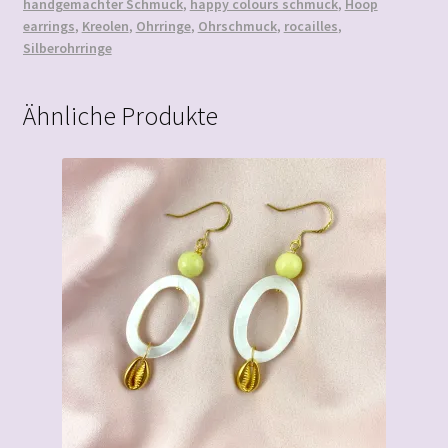
handgemachter Schmuck
,
happy colours schmuck
,
Hoop
earrings
,
Kreolen
,
Ohrringe
,
Ohrschmuck
,
rocailles
,
Silberohrringe
Ähnliche Produkte