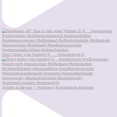
Don’t forget your Sunnies!🌞 . . . #sunnieslover #
Anklets in the sun ✨ #onitsway #comingsoon #summer