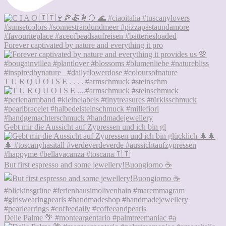
Forever captivated by nature and everything it pro
T U R Q U O I S E . . . . #armschmuck #steinschm
Gebt mir die Aussicht auf Zypressen und ich bin gl
But first espresso and some jewellery!Buongiorno ☕
Delle Palme 🌴 #monteargentario #palmtreemaniac #a