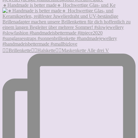
🔸Handmade is better made🔹 Hochwertige Glas- und Ke
👉🏻Brillenkette👉🏻Halskette👉🏻Maskenkette Alle drei V