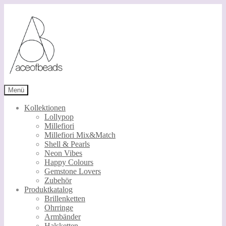
Zur
Zum
Navigation
Inhalt
springen
springen
Menü
Kollektionen
Lollypop
Millefiori
Millefiori Mix&Match
Shell & Pearls
Neon Vibes
Happy Colours
Gemstone Lovers
Zubehör
Produktkatalog
Brillenketten
Ohrringe
Armbänder
Halsketten