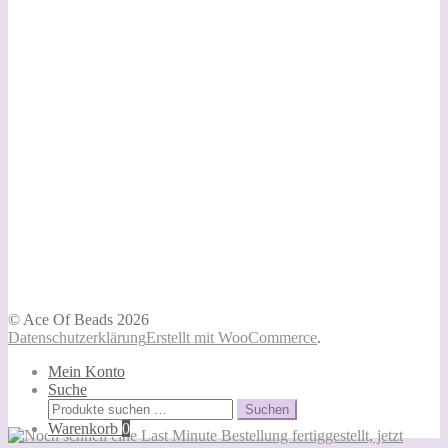
© Ace Of Beads 2026
Datenschutzerklärung
Erstellt mit WooCommerce
.
Mein Konto
Suche
Suchen
Suchen
nach:
Warenkorb
0