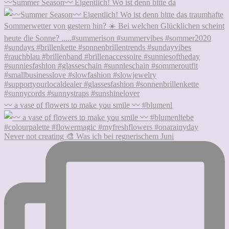
〰️Summer Season〰️ Eigentlich! Wo ist denn bitte da
〰️ a vase of flowers to make you smile 〰️ #blumenl
Never not creating 🎨 Was ich bei regnerischem Juni