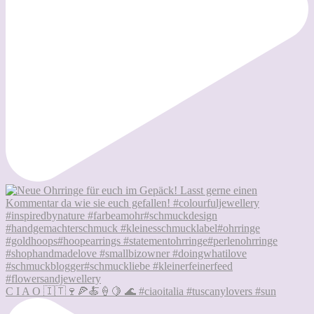
C I A O 🇮🇹🍷🍕🍝🍦🍋 🌊 #ciaoitalia #tuscanylovers #sun