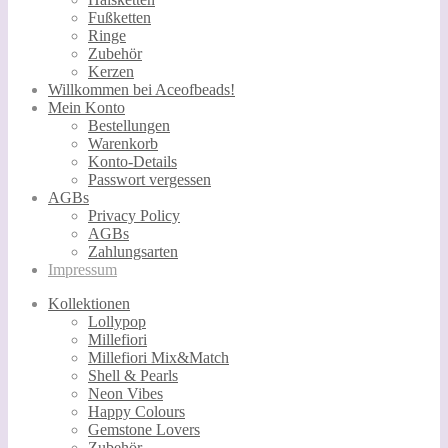
Fußketten
Ringe
Zubehör
Kerzen
Willkommen bei Aceofbeads!
Mein Konto
Bestellungen
Warenkorb
Konto-Details
Passwort vergessen
AGBs
Privacy Policy
AGBs
Zahlungsarten
Impressum
Kollektionen
Lollypop
Millefiori
Millefiori Mix&Match
Shell & Pearls
Neon Vibes
Happy Colours
Gemstone Lovers
Zubehör