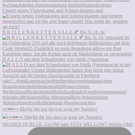
Unsere neuen Visitenkarten und Schmuckkarten sind
B R I L L E N K E T T E N S A L E 🍂 Bis 31.10. be
H A L L O aus dem Schaufenster von Optik @augensac
•••🕶••• Maybe the last days to wear my Sunnies!
SHAPED IN BLUE, GLOW oder STAY MELLOW? Welche Ohrr