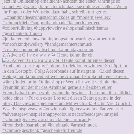
2. Advent G i v e a w a y 💫 Heute könnt ihr ein