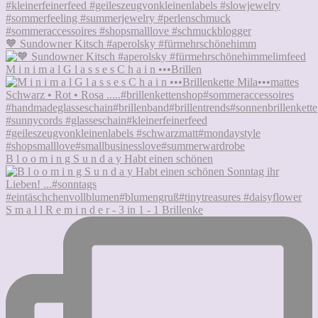
🧡 Sundowner Kitsch #aperolsky #fürmehrschönehimm
M i n i m a l G l a s s e s C h a i n •••Brillen
B l o o m i n g S u n d a y Habt einen schönen
S m a l l R e m i n d e r - 3 in 1 - 1 Brillenke