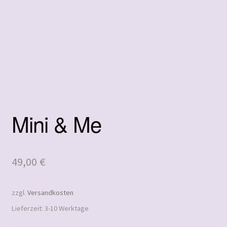
öffnen
Impressum
Mini & Me
49,00
€
zzgl.
Versandkosten
Lieferzeit:
3-10 Werktage