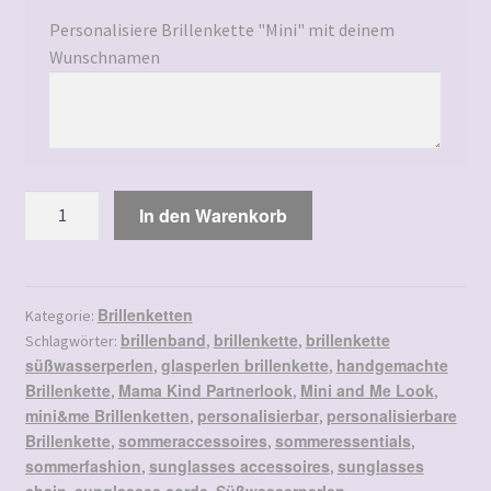
Personalisiere Brillenkette "Mini" mit deinem
Wunschnamen
Mini
In den Warenkorb
&
Me
Menge
Brillenketten
Kategorie:
brillenband
brillenkette
brillenkette
Schlagwörter:
,
,
süßwasserperlen
glasperlen brillenkette
handgemachte
,
,
Brillenkette
Mama Kind Partnerlook
Mini and Me Look
,
,
,
mini&me Brillenketten
personalisierbar
personalisierbare
,
,
Brillenkette
sommeraccessoires
sommeressentials
,
,
,
sommerfashion
sunglasses accessoires
sunglasses
,
,
chain
sunglasses cords
Süßwasserperlen