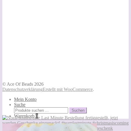
© Ace Of Beads 2026
Datenschutzerklärung
Erstellt mit WooCommerce
.
Mein Konto
Suche
Suchen
Suchen
nach:
Warenkorb
0