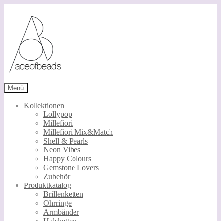
Zur
Zum
Navigation
Inhalt
springen
springen
Menü
Kollektionen
Lollypop
Millefiori
Millefiori Mix&Match
Shell & Pearls
Neon Vibes
Happy Colours
Gemstone Lovers
Zubehör
Produktkatalog
Brillenketten
Ohrringe
Armbänder
Halsketten