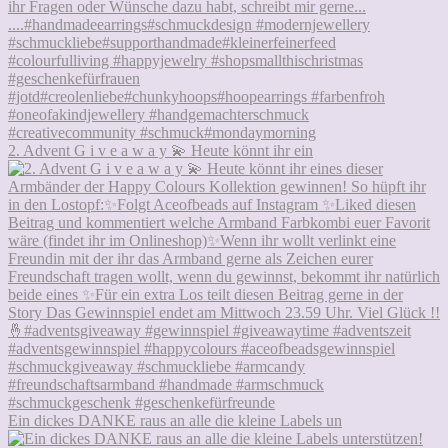
2. Advent G i v e a w a y 💫 Heute könnt ihr ein
Ein dickes DANKE raus an alle die kleine Labels un