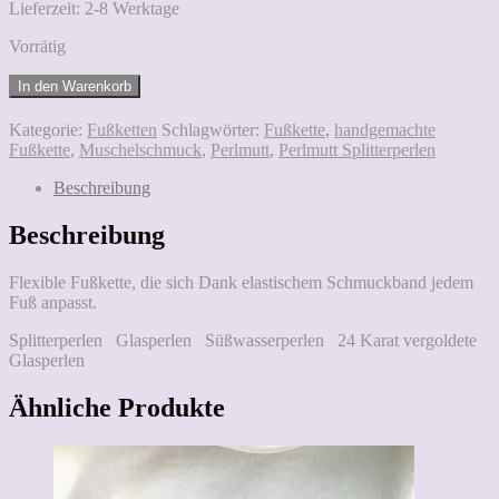
Lieferzeit:
2-8 Werktage
Vorrätig
Flashing
In den Warenkorb
Ankle
Menge
Kategorie:
Fußketten
Schlagwörter:
Fußkette
,
handgemachte
Fußkette
,
Muschelschmuck
,
Perlmutt
,
Perlmutt Splitterperlen
Beschreibung
Beschreibung
Flexible Fußkette, die sich Dank elastischem Schmuckband jedem
Fuß anpasst.
Splitterperlen Glasperlen Süßwasserperlen 24 Karat vergoldete
Glasperlen
Ähnliche Produkte