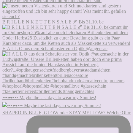
Unsere neuen Visitenkarten und Schmuckkarten sind
B R I L L E N K E T T E N S A L E 🍂 Bis 31.10. be
H A L L O aus dem Schaufenster von Optik @augensac
•••🕶••• Maybe the last days to wear my Sunnies!
SHAPED IN BLUE, GLOW oder STAY MELLOW? Welche Ohrr