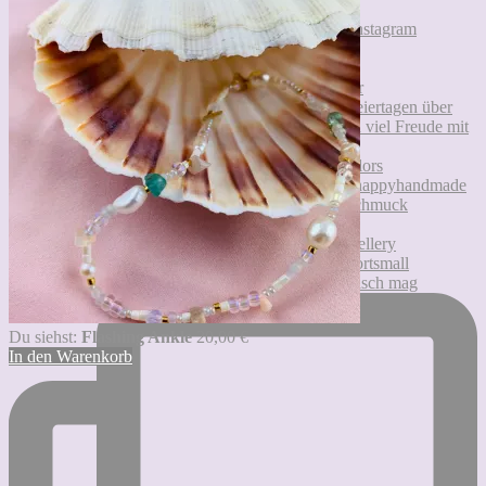
Ich freue mich immer, auch noch kurz vor den Feier
COLORBLISS 💥 Wer es gerne bunt und geometrisch mag
Du siehst:
Flashing Ankle
20,00
€
In den Warenkorb