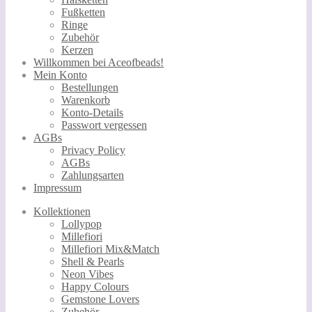
Fußketten
Ringe
Zubehör
Kerzen
Willkommen bei Aceofbeads!
Mein Konto
Bestellungen
Warenkorb
Konto-Details
Passwort vergessen
AGBs
Privacy Policy
AGBs
Zahlungsarten
Impressum
Kollektionen
Lollypop
Millefiori
Millefiori Mix&Match
Shell & Pearls
Neon Vibes
Happy Colours
Gemstone Lovers
Zubehör