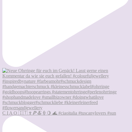
C I A O 🇮🇹🍷🍕🍝🍦🍋 🌊 #ciaoitalia #tuscanylovers #sun