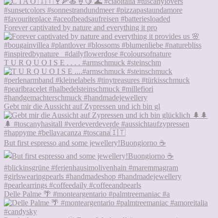
Forever captivated by nature and everything it pro
T U R Q U O I S E . . . . #armschmuck #steinschm
Gebt mir die Aussicht auf Zypressen und ich bin gl
But first espresso and some jewellery!Buongiorno ☕
Delle Palme 🌴 #monteargentario #palmtreemaniac #a