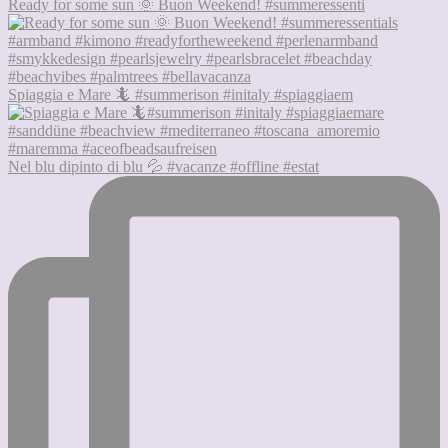
Ready for some sun 🌞 Buon Weekend! #summeressenti
Spiaggia e Mare 🦎 #summerison #initaly #spiaggiaem
Nel blu dipinto di blu 💦 #vacanze #offline #estat