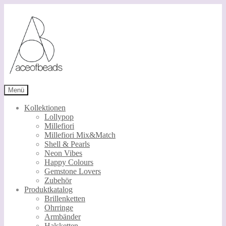
Zur
Zum
Navigation
Inhalt
springen
springen
Menü
Kollektionen
Lollypop
Millefiori
Millefiori Mix&Match
Shell & Pearls
Neon Vibes
Happy Colours
Gemstone Lovers
Zubehör
Produktkatalog
Brillenketten
Ohrringe
Armbänder
Halsketten