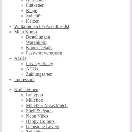
Fußketten
Ringe
Zubehör
Kerzen
Willkommen bei Aceofbeads!
Mein Konto
Bestellungen
Warenkorb
Konto-Details
Passwort vergessen
AGBs
Privacy Policy
AGBs
Zahlungsarten
Impressum
Kollektionen
Lollypop
Millefiori
Millefiori Mix&Match
Shell & Pearls
Neon Vibes
Happy Colours
Gemstone Lovers
Zubehör