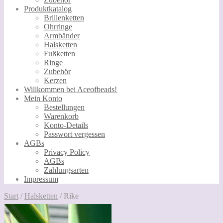
Produktkatalog
Brillenketten
Ohrringe
Armbänder
Halsketten
Fußketten
Ringe
Zubehör
Kerzen
Willkommen bei Aceofbeads!
Mein Konto
Bestellungen
Warenkorb
Konto-Details
Passwort vergessen
AGBs
Privacy Policy
AGBs
Zahlungsarten
Impressum
Start
/
Halsketten
/
Rike