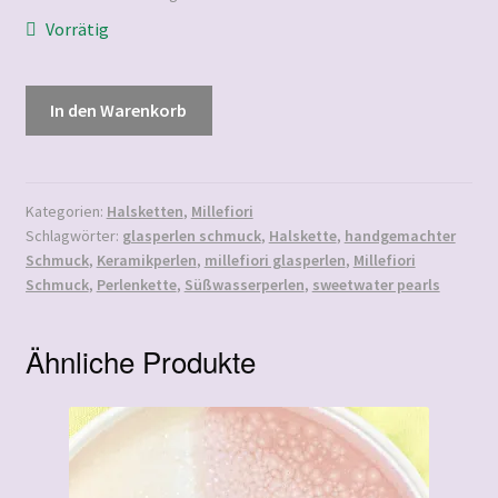
Vorrätig
Mazzo
In den Warenkorb
di
Fiori
Menge
Kategorien:
Halsketten
,
Millefiori
Schlagwörter:
glasperlen schmuck
,
Halskette
,
handgemachter
Schmuck
,
Keramikperlen
,
millefiori glasperlen
,
Millefiori
Schmuck
,
Perlenkette
,
Süßwasserperlen
,
sweetwater pearls
Ähnliche Produkte