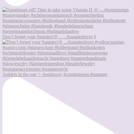
Don’t forget your Sunnies!🌞 . . . #sunnieslover #
Anklets in the sun ✨ #onitsway #comingsoon #summer