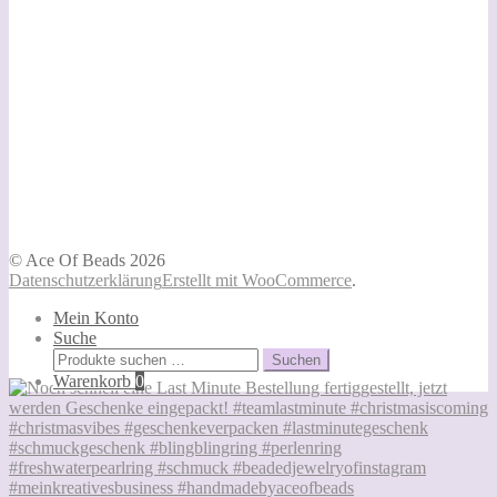
© Ace Of Beads 2026
Datenschutzerklärung
Erstellt mit WooCommerce
.
Mein Konto
Suche
Suchen
Suchen
nach:
Warenkorb
0