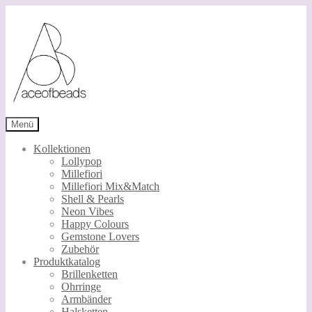
Zur
Zum
Navigation
Inhalt
springen
springen
Menü
Kollektionen
Lollypop
Millefiori
Millefiori Mix&Match
Shell & Pearls
Neon Vibes
Happy Colours
Gemstone Lovers
Zubehör
Produktkatalog
Brillenketten
Ohrringe
Armbänder
Halsketten