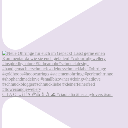
C I A O 🇮🇹🍷🍕🍝🍦🍋 🌊 #ciaoitalia #tuscanylovers #sun