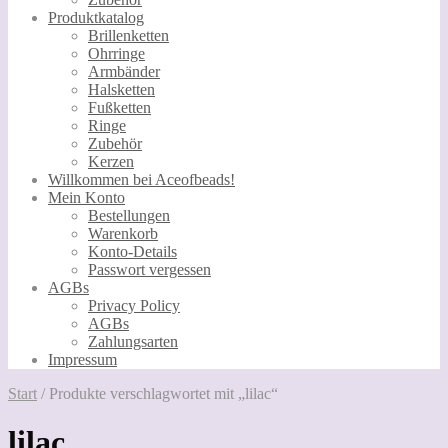
Produktkatalog
Brillenketten
Ohrringe
Armbänder
Halsketten
Fußketten
Ringe
Zubehör
Kerzen
Willkommen bei Aceofbeads!
Mein Konto
Bestellungen
Warenkorb
Konto-Details
Passwort vergessen
AGBs
Privacy Policy
AGBs
Zahlungsarten
Impressum
Start
/
Produkte verschlagwortet mit „lilac“
lilac