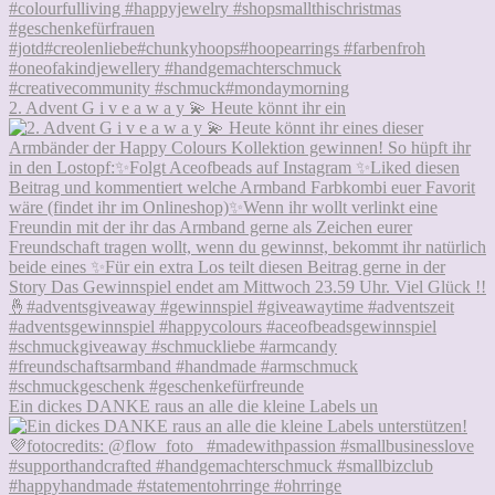
2. Advent G i v e a w a y 💫 Heute könnt ihr ein
Ein dickes DANKE raus an alle die kleine Labels un