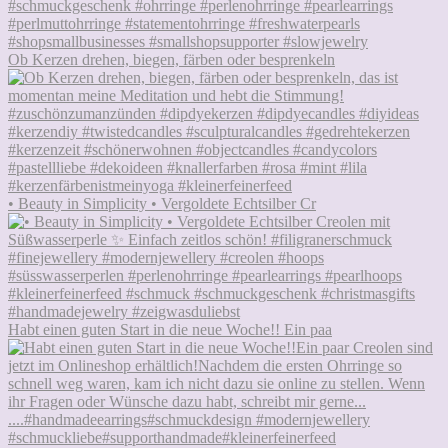
Ob Kerzen drehen, biegen, färben oder besprenkeln
• Beauty in Simplicity • Vergoldete Echtsilber Cr
Habt einen guten Start in die neue Woche!! Ein paa