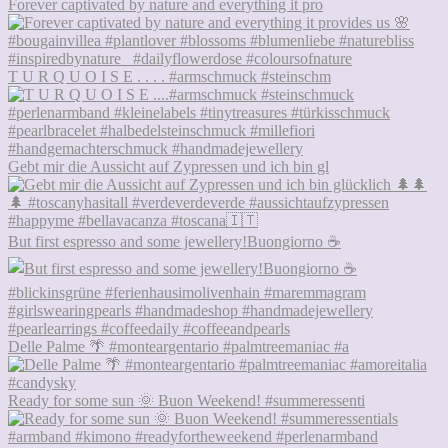
Forever captivated by nature and everything it pro
T U R Q U O I S E . . . . #armschmuck #steinschm
Gebt mir die Aussicht auf Zypressen und ich bin gl
But first espresso and some jewellery!Buongiorno ☕
Delle Palme 🌴 #monteargentario #palmtreemaniac #a
Ready for some sun 🌞 Buon Weekend! #summeressenti