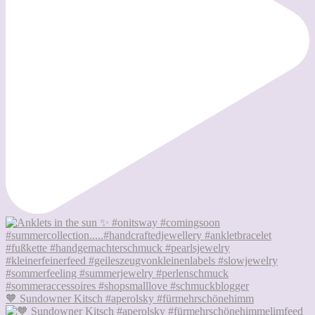
🧡 Sundowner Kitsch #aperolsky #fürmehrschönehimm