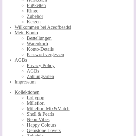
Fußketten
Ringe
Zubehör
Kerzen
Willkommen bei Aceofbeads!
Mein Konto
Bestellungen
Warenkorb
Konto-Details
Passwort vergessen
AGBs
Privacy Policy
AGBs
Zahlungsarten
Impressum
Kollektionen
Lollypop
Millefiori
Millefiori Mix&Match
Shell & Pearls
Neon Vibes
Happy Colours
Gemstone Lovers
Zubehör