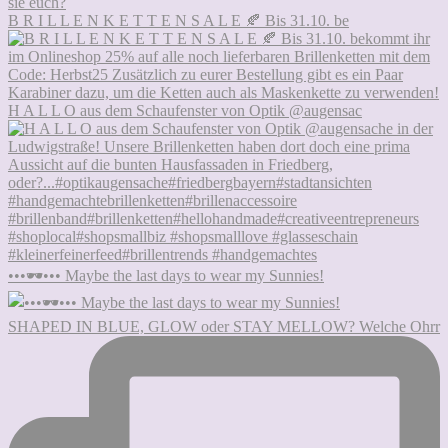
B R I L L E N K E T T E N S A L E 🍂 Bis 31.10. be
H A L L O aus dem Schaufenster von Optik @augensac
•••🕶••• Maybe the last days to wear my Sunnies!
SHAPED IN BLUE, GLOW oder STAY MELLOW? Welche Ohrr