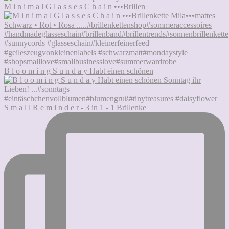
M i n i m a l G l a s s e s C h a i n •••Brillen
B l o o m i n g S u n d a y Habt einen schönen
S m a l l R e m i n d e r - 3 in 1 - 1 Brillenke