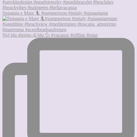
Spiaggia e Mare 🦎 #summerison #initaly #spiaggiaem
Nel blu dipinto di blu 💦 #vacanze #offline #estat