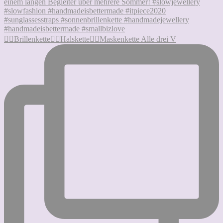
👉🏻Brillenkette👉🏻Halskette👉🏻Maskenkette Alle drei V