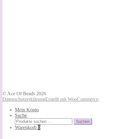
© Ace Of Beads 2026
Datenschutzerklärung
Erstellt mit WooCommerce
.
Mein Konto
Suche
Suchen
Suchen
nach:
Warenkorb
0