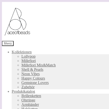
Zur
Zum
Navigation
Inhalt
springen
springen
Menü
Kollektionen
Lollypop
Millefiori
Millefiori Mix&Match
Shell & Pearls
Neon Vibes
Happy Colours
Gemstone Lovers
Zubehör
Produktkatalog
Brillenketten
Ohrringe
Armbänder
Halsketten