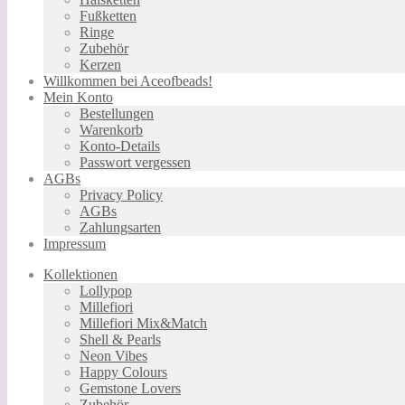
Fußketten
Ringe
Zubehör
Kerzen
Willkommen bei Aceofbeads!
Mein Konto
Bestellungen
Warenkorb
Konto-Details
Passwort vergessen
AGBs
Privacy Policy
AGBs
Zahlungsarten
Impressum
Kollektionen
Lollypop
Millefiori
Millefiori Mix&Match
Shell & Pearls
Neon Vibes
Happy Colours
Gemstone Lovers
Zubehör