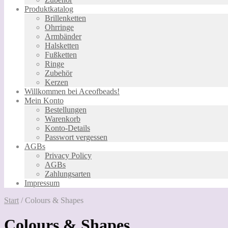
Produktkatalog
Brillenketten
Ohrringe
Armbänder
Halsketten
Fußketten
Ringe
Zubehör
Kerzen
Willkommen bei Aceofbeads!
Mein Konto
Bestellungen
Warenkorb
Konto-Details
Passwort vergessen
AGBs
Privacy Policy
AGBs
Zahlungsarten
Impressum
Start
/
Colours & Shapes
Colours & Shapes